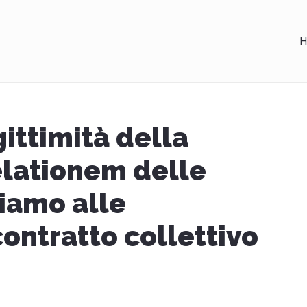
H
gittimità della
elationem delle
iamo alle
contratto collettivo