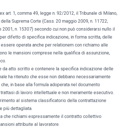
ex art. 1, comma 49, legge n. 92/2012, il Tribunale di Milano,
o della Suprema Corte (Cass. 20 maggio 2009, n. 11722;
 2001, n. 15307) secondo cui non può considerarsi nullo il
er difetto di specifica indicazione, in forma scritta, delle
essere operata anche per relationem con richiamo alle
scono le mansioni comprese nella qualifica di assunzione,
ico.
e da atto scritto e contenere la specifica indicazione delle
bunale ha ritenuto che esse non debbano necessariamente
e che, in base alla formula adoperata nel documento
trattasi di lavoro intellettuale e non meramente esecutivo.
riferimento al sistema classificatorio della contrattazione
e più dettagliata.
va che richiami espressamente il contratto collettivo
nsioni attribuite al lavoratore.