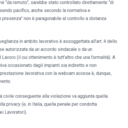
ché “da remoto”, sarebbe stato controllato direttamente “di
sendo pacifico, anche secondo la normativa e
in presenza” non è paragonabile al controllo a distanza
eglianza in ambito lavorativo è assoggettata all’art. 4 dello
o se autorizzata da un accordo sindacale o da un
Lavoro (il cui ottenimento è tutt’altro che una formalità). A
rativa occasionato dagli impianti sia indiretto e non
 la prestazione lavorativa con la webcam accesa è, dunque,
mento.
tà civile conseguente alla violazione va aggiunta quella
a privacy (e, in Italia, quella penale per condotta
ei Lavoratori).