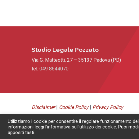
Studio Legale Pozzato
Via G. Matteotti, 27 – 35137 Padova (PD)
tel.
049 8644070
Disclaimer
|
Cookie Policy
|
Privacy Policy
© 2019 – Filippo Pozzato –
All rights reserved
– P.IVA
Utilizziamo i cookie per consentire il regolare funzionamento del
04147650289
informazioni leggi
l'informativa sull’utilizzo dei cookie
. Puoi modi
appositi tasti.