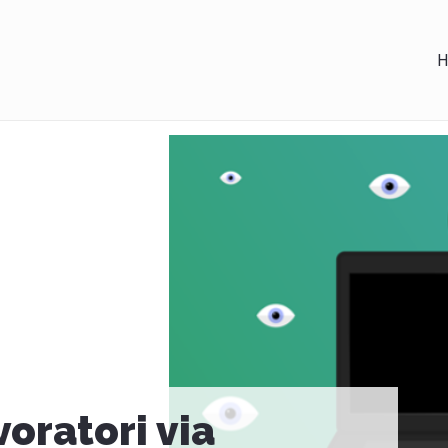
H
voratori via