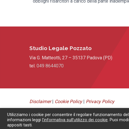
obblighi risarcitori a carico della parte inadem
Studio Legale Pozzato
Via G. Matteotti, 27 – 35137 Padova (PD)
tel.
049 8644070
Disclaimer
|
Cookie Policy
|
Privacy Policy
© 2019 – Filippo Pozzato –
All rights reserved
– P.IVA
Utilizziamo i cookie per consentire il regolare funzionamento del
04147650289
informazioni leggi
l'informativa sull’utilizzo dei cookie
. Puoi modi
appositi tasti.