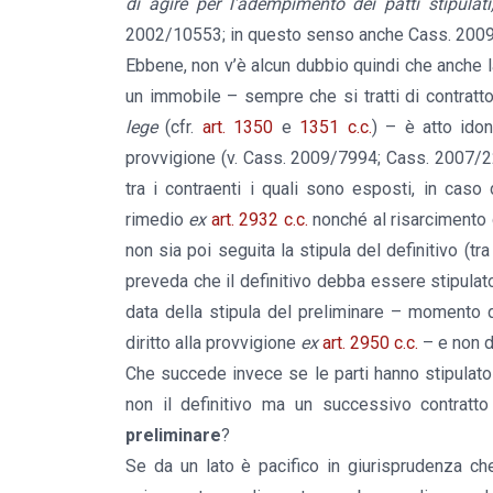
di agire per l’adempimento dei patti stipulati
2002/10553; in questo senso anche Cass. 200
Ebbene, non v’è alcun dubbio quindi che anche l
un immobile – sempre che si tratti di contratto
lege
(cfr.
art. 1350
e
1351 c.c.
) – è atto idon
provvigione (v. Cass. 2009/7994; Cass. 2007/22
tra i contraenti i quali sono esposti, in caso 
rimedio
ex
art. 2932 c.c.
nonché al risarcimento d
non sia poi seguita la stipula del definitivo (tra
preveda che il definitivo debba essere stipulato 
data della stipula del preliminare – momento d
diritto alla provvigione
ex
art. 2950 c.c.
– e non da
Che succede invece se le parti hanno stipulato 
non il definitivo ma un successivo contratt
preliminare
?
Se da un lato è pacifico in giurisprudenza ch