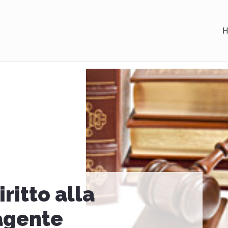
H
ritto alla
agente