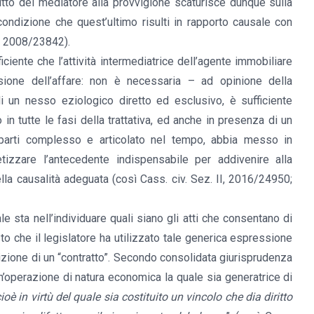
iritto del mediatore alla provvigione scaturisce dunque sulla
ondizione che quest’ultimo risulti in rapporto causale con
s. 2008/23842).
ciente che l’attività intermediatrice dell’agente immobiliare
ione dell’affare: non è necessaria – ad opinione della
i un nesso eziologico diretto ed esclusivo, è sufficiente
 in tutte le fasi della trattativa, ed anche in presenza di un
parti complesso e articolato nel tempo, abbia messo in
izzare l’antecedente indispensabile per addivenire alla
lla causalità adeguata (così Cass. civ. Sez. II, 2016/24950;
ale sta nell’individuare quali siano gli atti che consentano di
sto che il legislatore ha utilizzato tale generica espressione
crizione di un “contratto”. Secondo consolidata giurisprudenza
n’operazione di natura economica la quale sia generatrice di
ioè in virtù del quale sia costituito un vincolo che dia diritto