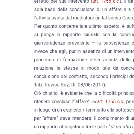
effetto del suo intervento (
art. 1755 c.c.
). Il d
sola base della conclusione di un affare e a c
l’attività svolta dal mediatore (in tal senso Cas
Per quanto concerne tale ultimo aspetto, è suffi
si ponga in rapporto causale con la conclus
giurisprudenza prevalente – la sussistenza d
invece che egli, pur in assenza di un intervento
processo di formazione della volontà delle 
relazione le stesse in modo tale da concret
conclusione del contratto, secondo i principi de
Trib. Treviso Sez. III, 08/06/2017).
Ciò chiarito, è evidente che la difficoltà princip
ritenere concluso l’“affare”
ex
art. 1755 c.c.
, po
in luogo di un esplicito riferimento alla sottos
per “affare” deve intendersi il compimento di u
un rapporto obbligatorio tra le parti, “
di un atto c