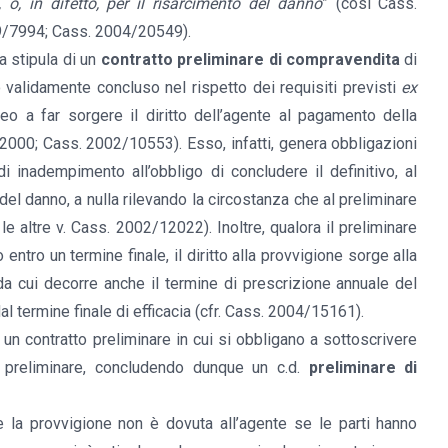
, o, in difetto, per il risarcimento del danno
” (così Cass.
9/7994; Cass. 2004/20549).
a stipula di un
contratto preliminare di compravendita
di
 validamente concluso nel rispetto dei requisiti previsti
ex
eo a far sorgere il diritto dell’agente al pagamento della
000; Cass. 2002/10553). Esso, infatti, genera obbligazioni
di inadempimento all’obbligo di concludere il definitivo, al
el danno, a nulla rilevando la circostanza che al preliminare
 le altre v. Cass. 2002/12022). Inoltre, qualora il preliminare
entro un termine finale, il diritto alla provvigione sorge alla
a cui decorre anche il termine di prescrizione annuale del
l termine finale di efficacia (cfr. Cass. 2004/15161).
un contratto preliminare in cui si obbligano a sottoscrivere
o preliminare, concludendo dunque un c.d.
preliminare di
e la provvigione non è dovuta all’agente se le parti hanno