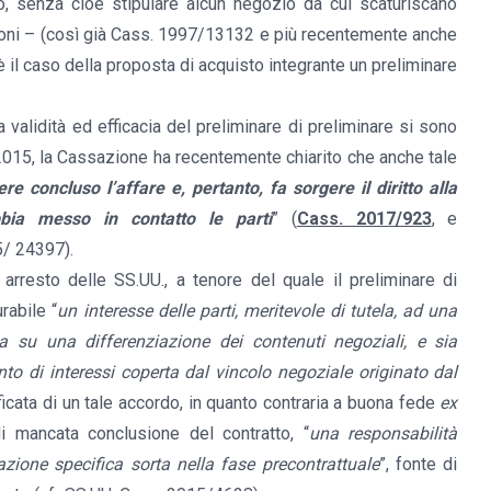
 senza cioè stipulare alcun negozio da cui scaturiscano
zioni – (così già Cass. 1997/13132 e più recentemente anche
l caso della proposta di acquisto integrante un preliminare
a validità ed efficacia del preliminare di preliminare si sono
2015, la Cassazione ha recentemente chiarito che anche tale
re concluso l’affare e, pertanto, fa sorgere il diritto alla
bia messo in contatto le parti
” (
Cass. 2017/923
,
e
5/ 24397).
arresto delle SS.UU., a tenore del quale il preliminare di
rabile “
un interesse delle parti, meritevole di tutela, ad una
a su una differenziazione dei contenuti negoziali, e sia
ento di interessi coperta dal vincolo negoziale originato dal
ificata di un tale accordo, in quanto contraria a buona fede
ex
i mancata conclusione del contratto, “
una responsabilità
ione specifica sorta nella fase precontrattuale
”, fonte di