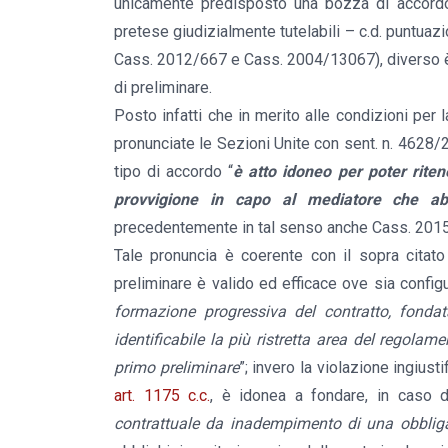
unicamente predisposto una bozza di accordo,
pretese giudizialmente tutelabili – c.d. puntua
Cass. 2012/667 e Cass. 2004/13067), diverso è i
di preliminare.
Posto infatti che in merito alle condizioni per l
pronunciate le Sezioni Unite con sent. n. 4628/
tipo di accordo “
è atto idoneo per poter ritene
provvigione in capo al mediatore
che ab
precedentemente in tal senso anche Cass. 201
Tale pronuncia è coerente con il sopra citato 
preliminare è valido ed efficace ove sia configu
formazione progressiva del contratto, fondat
identificabile la più ristretta area del regolam
primo preliminare
”; invero la violazione ingiust
art. 1175 c.c.
, è idonea a fondare, in caso d
contrattuale da inadempimento di una obbligaz