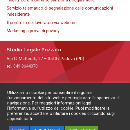
Servizio telematico di segnalazione delle comunicazioni
indesiderate
Il controllo dei lavoratori via webcam
Marketing a prova di privacy
Studio Legale Pozzato
Via G. Matteotti, 27 – 35137 Padova (PD)
tel.
049 8644070
Utilizziamo i cookie per consentire il regolare
funzionamento del sito web e per migliorare l’esperienza di
navigazione. Per maggiori informazioni leggi
Disclaimer
|
Cookie Policy
|
Privacy Policy
l'informativa sull’utilizzo dei cookie
. Puoi modificare le
preferenze, accettare o rifiutare i cookies cliccando sugli
© 2019 – Filippo Pozzato –
All rights reserved
– P.IVA 04147650289
appositi tasti.